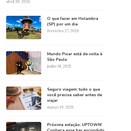
abril 30, 2026
O que fazer em Holambra
(SP) por um dia
fevereiro 27, 2026
Mundo Pixar está de volta à
São Paulo
junho 18, 2025
Seguro viagem: tudo o que
você precisa saber antes de
viajar
março 19, 2025
Próxima estação: UPTOWN!
Conheça esse bar escondido