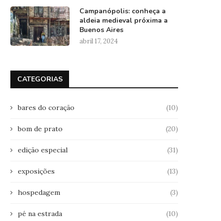
Campanópolis: conheça a
aldeia medieval próxima a
Buenos Aires
abril 17, 2024
CATEGORIAS
bares do coração
(10)
bom de prato
(20)
edição especial
(31)
exposições
(13)
hospedagem
(3)
pé na estrada
(10)