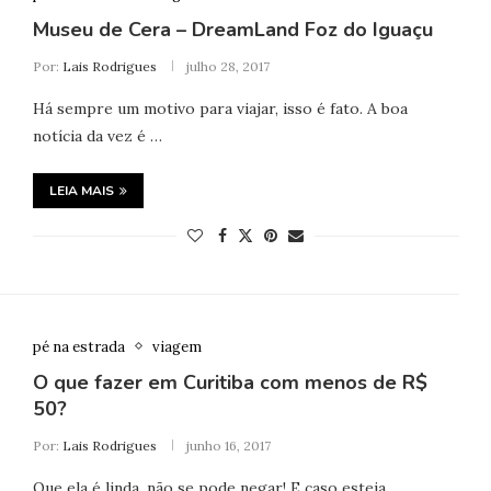
Museu de Cera – DreamLand Foz do Iguaçu
Por:
Lais Rodrigues
julho 28, 2017
Há sempre um motivo para viajar, isso é fato. A boa
notícia da vez é …
LEIA MAIS
pé na estrada
viagem
O que fazer em Curitiba com menos de R$
50?
Por:
Lais Rodrigues
junho 16, 2017
Que ela é linda, não se pode negar! E caso esteja