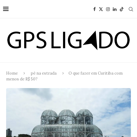
Home
pé na estrada
O que fazer em Curitiba com
menos de R$ 50?