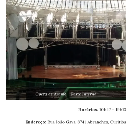
Ópera de Arame – Parte Interna
Horários:
10h47 – 19h13
Endereço:
Rua João Gava, 874
|
Abranches
,
Curitiba