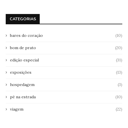
CATEGORIAS
bares do coração
(10)
bom de prato
(20)
edição especial
(31)
exposições
(13)
hospedagem
(3)
pé na estrada
(10)
viagem
(22)