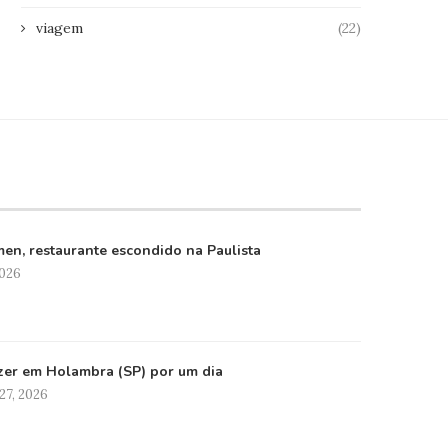
viagem
(22)
en, restaurante escondido na Paulista
2026
zer em Holambra (SP) por um dia
27, 2026