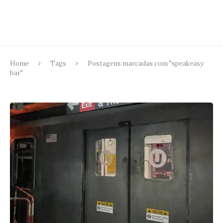
Home
Tags
Postagens marcadas com "speakeasy
bar"