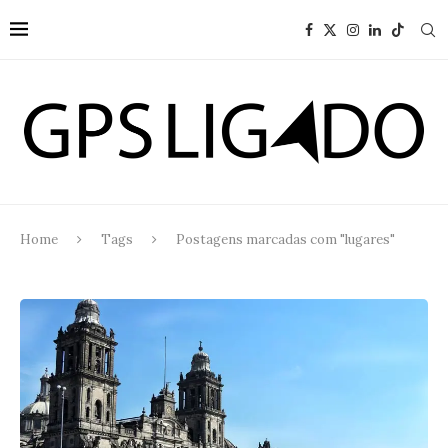
Home
Tags
Postagens marcadas com "lugares"