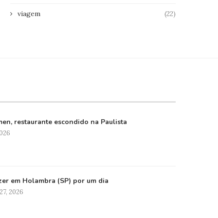
viagem
(22)
en, restaurante escondido na Paulista
2026
zer em Holambra (SP) por um dia
27, 2026