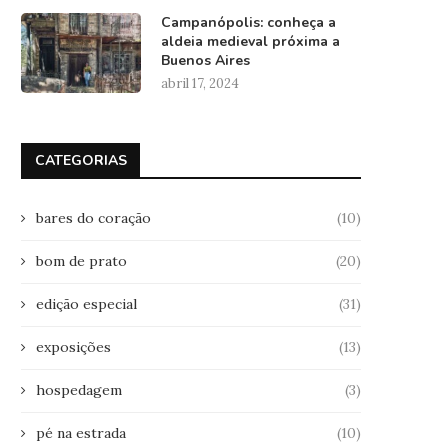
Campanópolis: conheça a
aldeia medieval próxima a
Buenos Aires
abril 17, 2024
CATEGORIAS
bares do coração
(10)
bom de prato
(20)
edição especial
(31)
exposições
(13)
hospedagem
(3)
pé na estrada
(10)