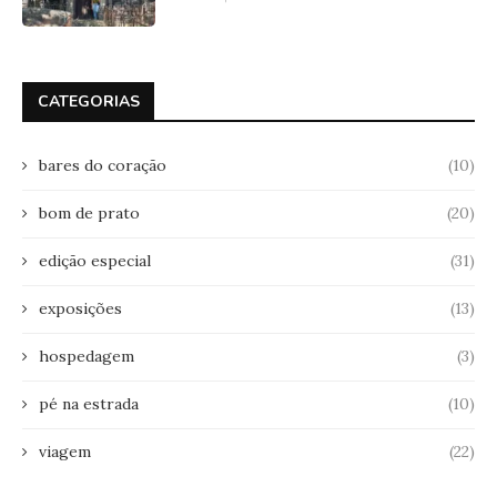
CATEGORIAS
bares do coração
(10)
bom de prato
(20)
edição especial
(31)
exposições
(13)
hospedagem
(3)
pé na estrada
(10)
viagem
(22)