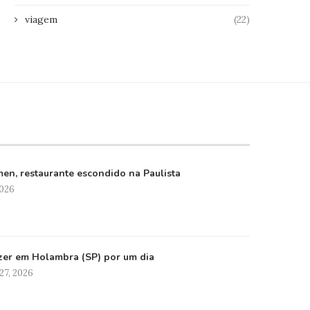
viagem
(22)
en, restaurante escondido na Paulista
2026
zer em Holambra (SP) por um dia
27, 2026