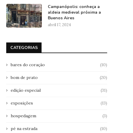
Campanópolis: conheça a
aldeia medieval próxima a
Buenos Aires
abril 17, 2024
CATEGORIAS
bares do coração
(10)
bom de prato
(20)
edição especial
(31)
exposições
(13)
hospedagem
(3)
pé na estrada
(10)