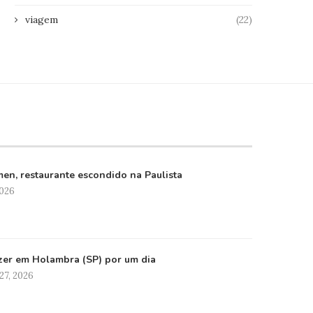
viagem
(22)
en, restaurante escondido na Paulista
2026
zer em Holambra (SP) por um dia
27, 2026