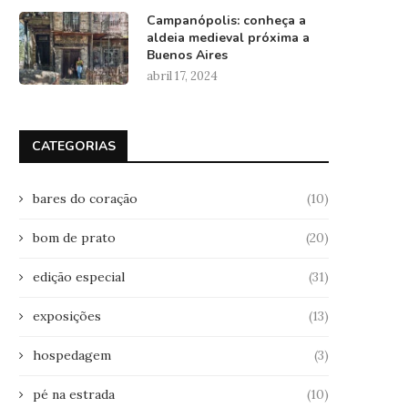
Campanópolis: conheça a
aldeia medieval próxima a
Buenos Aires
abril 17, 2024
CATEGORIAS
bares do coração
(10)
bom de prato
(20)
edição especial
(31)
exposições
(13)
hospedagem
(3)
pé na estrada
(10)