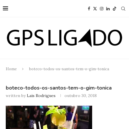
Home
boteco-todos-os-santos-tem-o-gim-tonica
boteco-todos-os-santos-tem-o-gim-tonica
written by
Lais Rodrigues
outubro 30, 2018