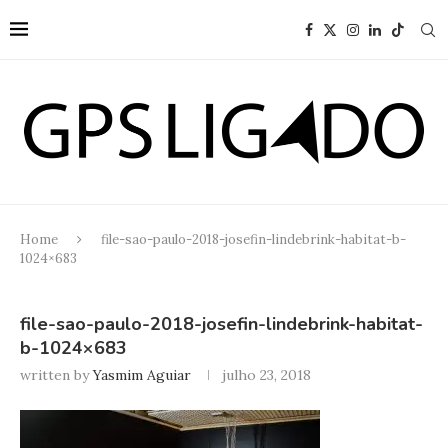
Home
file-sao-paulo-2018-josefin-lindebrink-habitat-b-
1024×683
file-sao-paulo-2018-josefin-lindebrink-habitat-
b-1024×683
written by
Yasmim Aguiar
julho 23, 2018