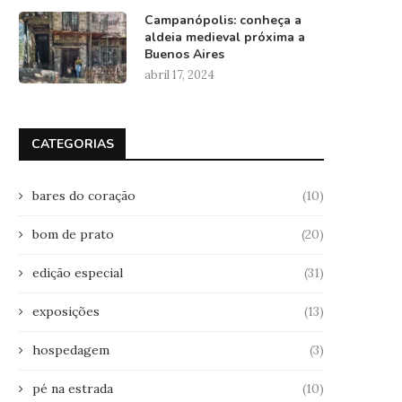
Campanópolis: conheça a
aldeia medieval próxima a
Buenos Aires
abril 17, 2024
CATEGORIAS
bares do coração
(10)
bom de prato
(20)
edição especial
(31)
exposições
(13)
hospedagem
(3)
pé na estrada
(10)