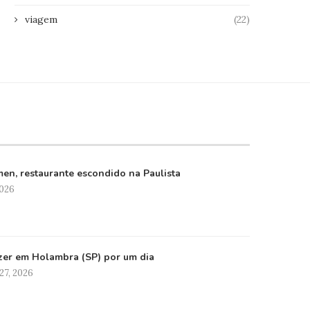
viagem
(22)
en, restaurante escondido na Paulista
2026
zer em Holambra (SP) por um dia
27, 2026