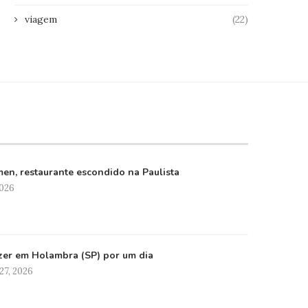
viagem
(22)
en, restaurante escondido na Paulista
2026
zer em Holambra (SP) por um dia
27, 2026