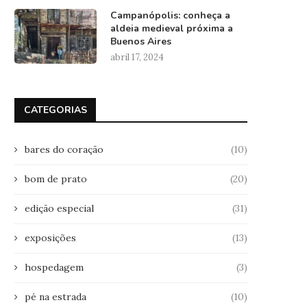
Campanópolis: conheça a
aldeia medieval próxima a
Buenos Aires
abril 17, 2024
CATEGORIAS
bares do coração
(10)
bom de prato
(20)
edição especial
(31)
exposições
(13)
hospedagem
(3)
pé na estrada
(10)