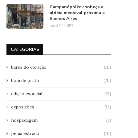
Campanópolis: conheça a
aldeia medieval próxima a
Buenos Aires
abril 17, 2024
CATEGORIAS
bares do coração
(10)
bom de prato
(20)
edição especial
(31)
exposições
(13)
hospedagem
(3)
pé na estrada
(10)