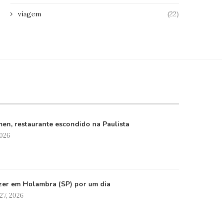
viagem
(22)
en, restaurante escondido na Paulista
2026
zer em Holambra (SP) por um dia
27, 2026