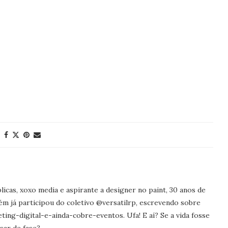
icas, xoxo media e aspirante a designer no paint, 30 anos de
ém já participou do coletivo @versatilrp, escrevendo sobre
ng-digital-e-ainda-cobre-eventos. Ufa! E aí? Se a vida fosse
sar de fase?