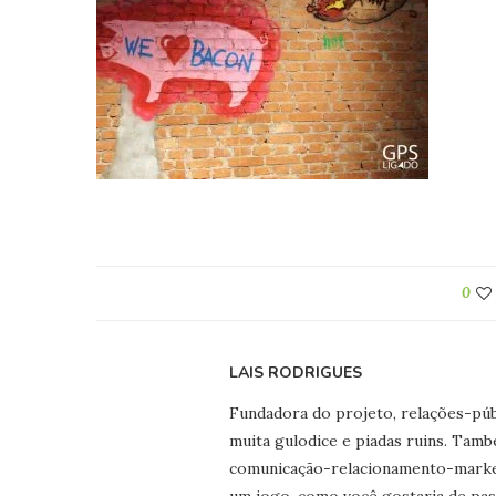
0
LAIS RODRIGUES
Fundadora do projeto, relações-públ
muita gulodice e piadas ruins. Tamb
comunicação-relacionamento-marketi
um jogo, como você gostaria de pas