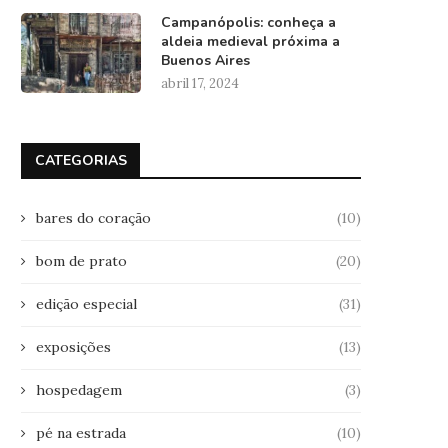
Campanópolis: conheça a
aldeia medieval próxima a
Buenos Aires
abril 17, 2024
CATEGORIAS
bares do coração
(10)
bom de prato
(20)
edição especial
(31)
exposições
(13)
hospedagem
(3)
pé na estrada
(10)