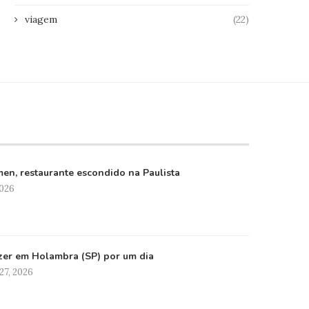
viagem
(22)
en, restaurante escondido na Paulista
2026
zer em Holambra (SP) por um dia
27, 2026