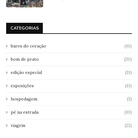
CATEGORIAS
bares do coração
(10)
bom de prato
(20)
edição especial
(31)
exposições
(13)
hospedagem
(3)
pé na estrada
(10)
viagem
(22)