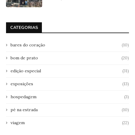
CATEGORIAS
bares do coração
(10)
bom de prato
(20)
edição especial
(31)
exposições
(13)
hospedagem
(3)
pé na estrada
(10)
viagem
(22)