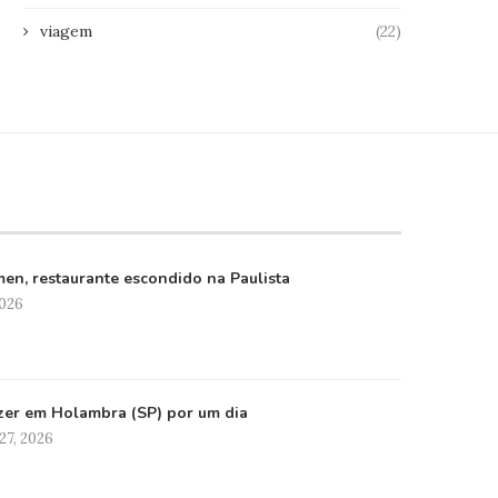
viagem
(22)
en, restaurante escondido na Paulista
2026
zer em Holambra (SP) por um dia
27, 2026