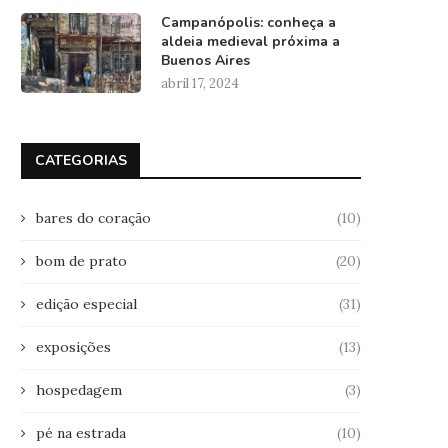
Campanópolis: conheça a
aldeia medieval próxima a
Buenos Aires
abril 17, 2024
CATEGORIAS
bares do coração
(10)
bom de prato
(20)
edição especial
(31)
exposições
(13)
hospedagem
(3)
pé na estrada
(10)